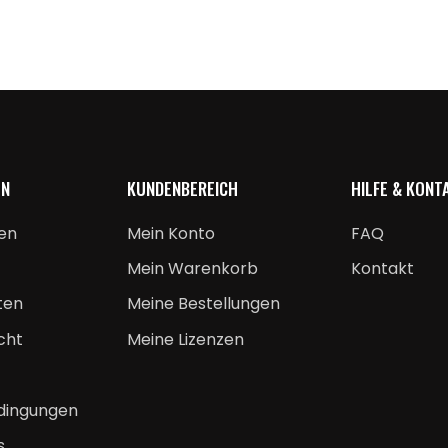
EN
KUNDENBEREICH
HILFE & KONT
en
Mein Konto
FAQ
Mein Warenkorb
Kontakt
ten
Meine Bestellungen
cht
Meine Lizenzen
dingungen
s